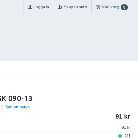
Logga in
Skapa konto
Varukorg
0
SK 090-13
Sätt ett betyg
91
91
211