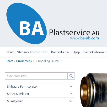
Start
Shibaura formsprutor
Kontakta oss
Hjälp
Beställ informat
Start
/
Huvudmeny
/
/
Koppling SK 090-13
Shibaura Formsprutor
Skruv & cylinder
Munstycken