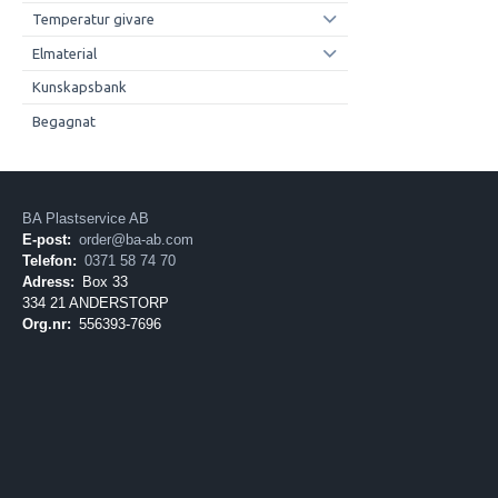
Temperatur givare
Elmaterial
Kunskapsbank
Begagnat
BA Plastservice AB
E-post:
order@ba-ab.com
Telefon:
0371 58 74 70
Adress:
Box 33
334 21 ANDERSTORP
Org.nr:
556393-7696