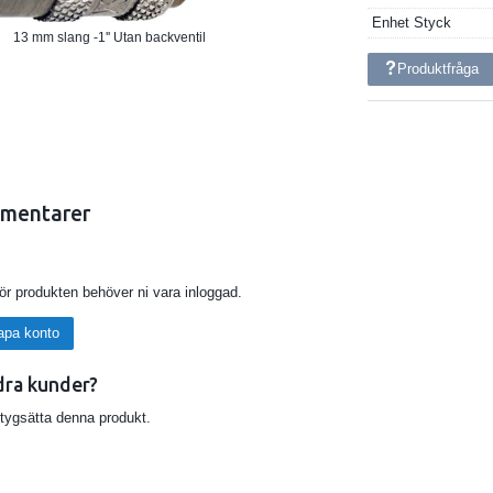
Enhet
Styck
13 mm slang -1'' Utan backventil
Produktfråga
mentarer
för produkten behöver ni vara inloggad.
apa konto
dra kunder?
etygsätta denna produkt.