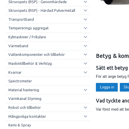
Skruvspets (RSP) - Genomhärdade
Skruvspets (RSP) - Härdad Pulvermetall
Transportband
Tempererings aggregat
Kylmaskiner / Frikylare
Värmeband
Vattenkomponenter och tillbehör
Betyg & kom
Maskintillbehör & Verktyg
Sätt ett betyg
Kvarnar
För att ange betyg 
Spectrometer
Logga in
Sk
Material hantering
Varmkanal Styrning
Vad tyckte an
Robot och tillbehör
Var först med att b
Mångpoliga kontakter
Kemi & Spray