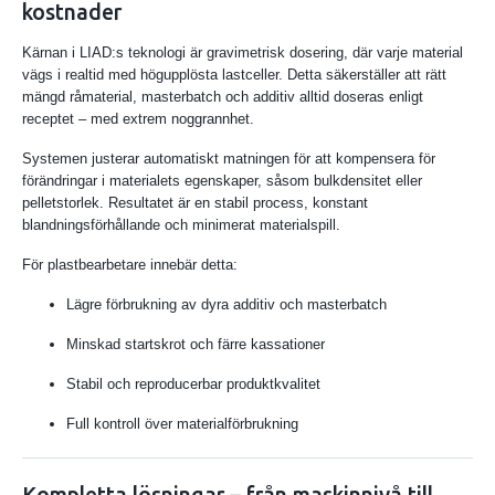
kostnader
Kärnan i LIAD:s teknologi är gravimetrisk dosering, där varje material
vägs i realtid med högupplösta lastceller. Detta säkerställer att rätt
mängd råmaterial, masterbatch och additiv alltid doseras enligt
receptet – med extrem noggrannhet.
Systemen justerar automatiskt matningen för att kompensera för
förändringar i materialets egenskaper, såsom bulkdensitet eller
pelletstorlek. Resultatet är en stabil process, konstant
blandningsförhållande och minimerat materialspill.
För plastbearbetare innebär detta:
Lägre förbrukning av dyra additiv och masterbatch
Minskad startskrot och färre kassationer
Stabil och reproducerbar produktkvalitet
Full kontroll över materialförbrukning
Kompletta lösningar – från maskinnivå till