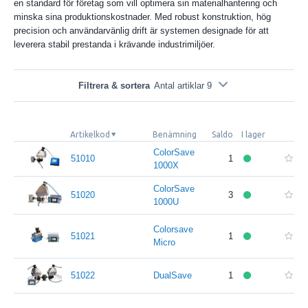
en standard för företag som vill optimera sin materialhantering och
minska sina produktionskostnader. Med robust konstruktion, hög
precision och användarvänlig drift är systemen designade för att
leverera stabil prestanda i krävande industrimiljöer.
Filtrera & sortera
Antal artiklar 9
Artikelkod
Benämning
Saldo
I lager
ColorSave
51010
1
1000X
ColorSave
51020
3
1000U
Colorsave
51021
1
Micro
51022
DualSave
1