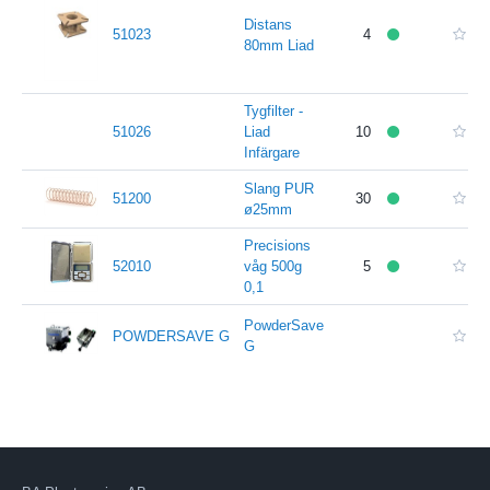
Distans
51023
4
80mm Liad
Tygfilter -
51026
Liad
10
Infärgare
Slang PUR
51200
30
ø25mm
Precisions
52010
våg 500g
5
0,1
PowderSave
POWDERSAVE G
G