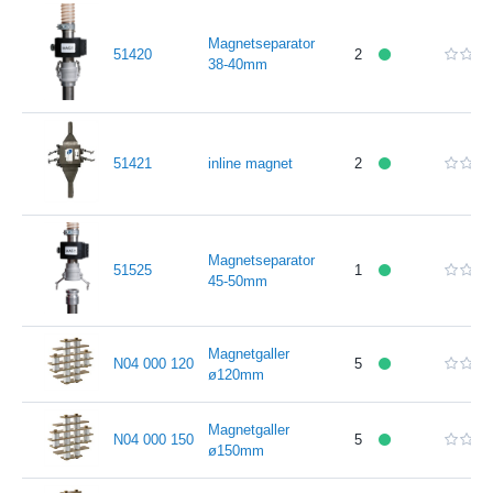
Magnetseparator
51420
2
38-40mm
51421
inline magnet
2
Magnetseparator
51525
1
45-50mm
Magnetgaller
N04 000 120
5
ø120mm
Magnetgaller
N04 000 150
5
ø150mm