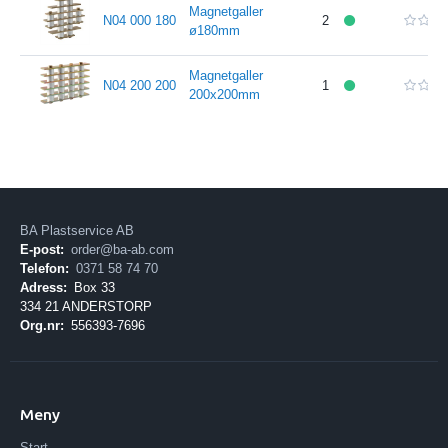
Magnetgaller
N04 000 180
2
ø180mm
Magnetgaller
N04 200 200
1
200x200mm
BA Plastservice AB
E-post:
order@ba-ab.com
Telefon:
0371 58 74 70
Adress:
Box 33
334 21 ANDERSTORP
Org.nr:
556393-7696
Meny
Start