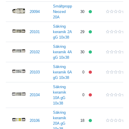
Smältpropp
20094
Neozed
30
20A
Säkring
20101
keramik 2A
29
gG 10x38
Säkring
20102
keramik 4A
30
gG 10x38
Säkring
20103
keramik 6A
0
gG 10x38
Säkring
keramik
20104
0
10A gG
10x38
Säkring
keramik
20106
18
20A gG
10x38