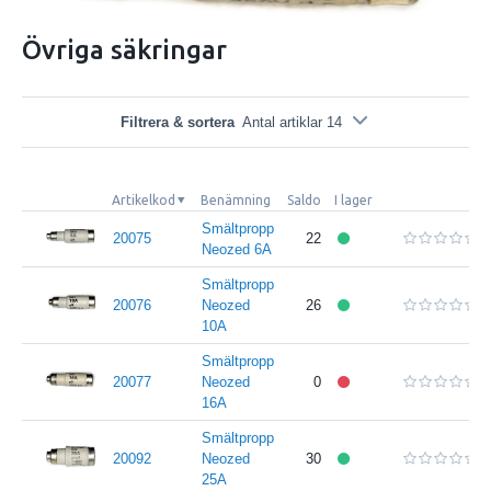
Övriga säkringar
Filtrera & sortera
Antal artiklar 14
Artikelkod
Benämning
Saldo
I lager
Smältpropp
20075
22
Neozed 6A
Smältpropp
20076
Neozed
26
10A
Smältpropp
20077
Neozed
0
16A
Smältpropp
20092
Neozed
30
25A