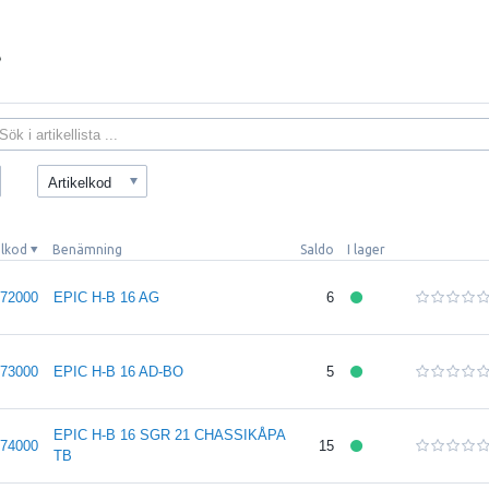
Artikelkod
elkod
Benämning
Saldo
I lager
72000
EPIC H-B 16 AG
6
73000
EPIC H-B 16 AD-BO
5
EPIC H-B 16 SGR 21 CHASSIKÅPA
74000
15
TB