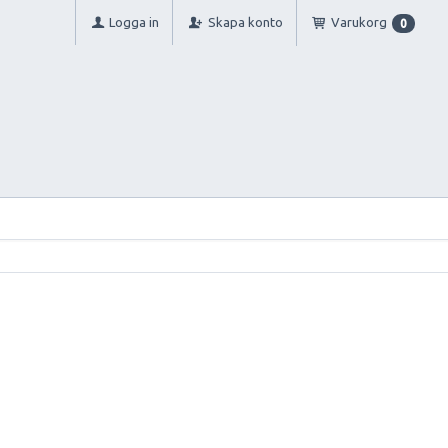
Logga in
Skapa konto
Varukorg
0