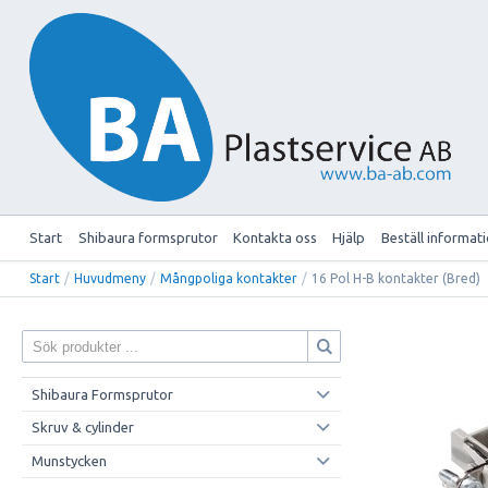
Start
Shibaura formsprutor
Kontakta oss
Hjälp
Beställ informat
Start
/
Huvudmeny
/
Mångpoliga kontakter
/
16 Pol H-B kontakter (Bred)
Shibaura Formsprutor
Skruv & cylinder
Munstycken