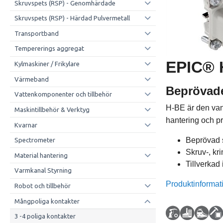
Skruvspets (RSP) - Genomhärdade
Skruvspets (RSP) - Härdad Pulvermetall
Transportband
Tempererings aggregat
EPIC® 
Kylmaskiner / Frikylare
Värmeband
Beprövade
Vattenkomponenter och tillbehör
H-BE är den van
Maskintillbehör & Verktyg
hantering och pr
Kvarnar
Beprövad s
Spectrometer
Skruv-, kr
Material hantering
Tillverkad
Varmkanal Styrning
Produktinformat
Robot och tillbehör
Mångpoliga kontakter
3 -4 poliga kontakter