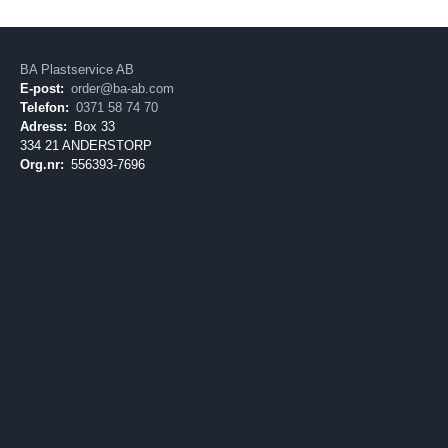
BA Plastservice AB
E-post:
order@ba-ab.com
Telefon:
0371 58 74 70
Adress:
Box 33
334 21 ANDERSTORP
Org.nr:
556393-7696