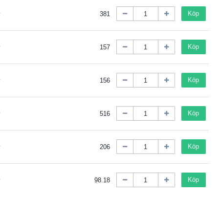
Köp
381
Köp
157
Köp
156
Köp
516
Köp
206
Köp
98.18