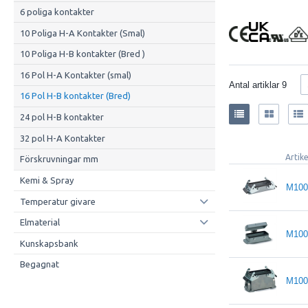
6 poliga kontakter
10 Poliga H-A Kontakter (Smal)
10 Poliga H-B kontakter (Bred )
16 Pol H-A Kontakter (smal)
Antal artiklar
9
16 Pol H-B kontakter (Bred)
24 pol H-B kontakter
32 pol H-A Kontakter
Artik
Förskruvningar mm
Kemi & Spray
M100
Temperatur givare
Elmaterial
M100
Kunskapsbank
Begagnat
M100