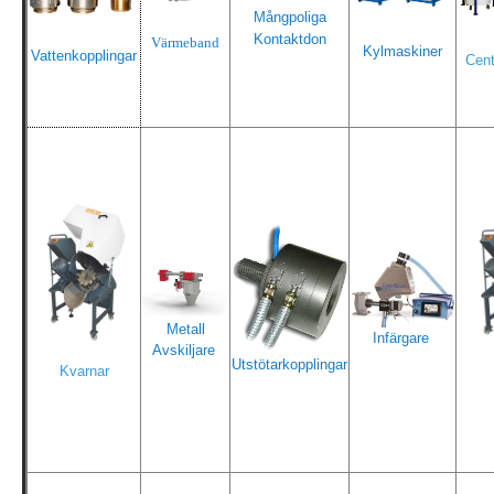
Mångpoliga
Kontaktdon
Värmeband
Kylmaskiner
Vattenkopplingar
Cent
Metall
Infärgare
Avskiljare
Utstötarkopplingar
Kvarnar