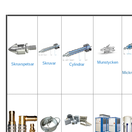
Munstycken
Skruvar
Skruvspetsar
Cylindrar
Mickr