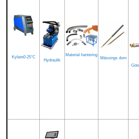
Material hantering
Kylare0-25°C
Mässings dorn
Hydraulik
Göt