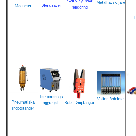
Skruv cylinder
Metall
avskiljare
Blendsaver
Magneter
rengöring
E
Tempererings
Vattenfördelare
Pneumatiska
Robot Griptänger
aggregat
Ingötstänger