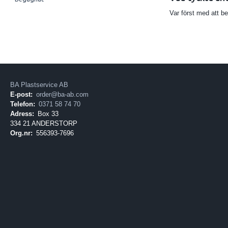
Var först med att b
BA Plastservice AB
E-post:
order@ba-ab.com
Telefon:
0371 58 74 70
Adress:
Box 33
334 21 ANDERSTORP
Org.nr:
556393-7696