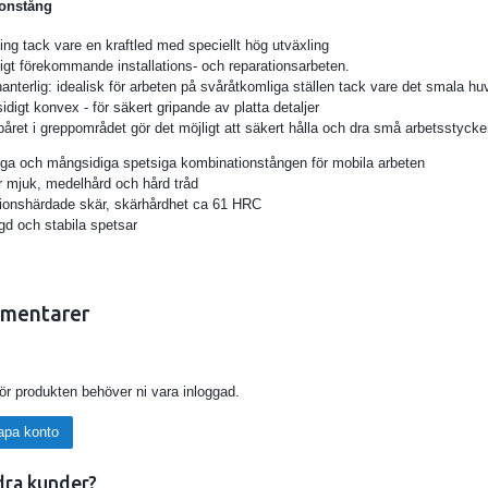
ionstång
ing tack vare en kraftled med speciellt hög utväxling
ligt förekommande installations- och reparationsarbeten.
hanterlig: idealisk för arbeten på svåråtkomliga ställen tack vare det smala h
digt konvex - för säkert gripande av platta detaljer
året i greppområdet gör det möjligt att säkert hålla och dra små arbetsstycken, 
itliga och mångsidiga spetsiga kombinationstången för mobila arbeten
 mjuk, medelhård och hård tråd
ionshärdade skär, skärhårdhet ca 61 HRC
gd och stabila spetsar
mentarer
för produkten behöver ni vara inloggad.
apa konto
dra kunder?