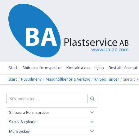
Start
Shibaura formsprutor
Kontakta oss
Hjälp
Beställ informat
Start
/
Huvudmeny
/
Maskintillbehör & Verktyg
/
Knipex Tänger
/
Spetsig
Shibaura Formsprutor
Skruv & cylinder
Munstycken