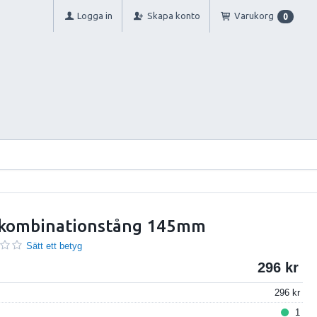
Logga in
Skapa konto
Varukorg
0
 kombinationstång 145mm
Sätt ett betyg
296
296
1