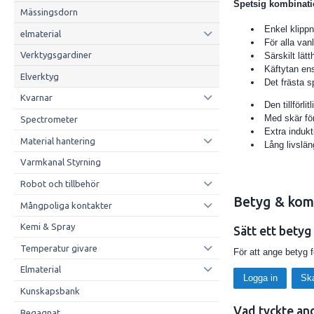
Spetsig kombinat
Mässingsdorn
Enkel klippn
elmaterial
För alla van
Verktygsgardiner
Särskilt lätt
Käftytan ensi
Elverktyg
Det frästa sp
Kvarnar
Den tillförl
Med skär för
Spectrometer
Extra indukt
Material hantering
Lång livslän
Varmkanal Styrning
Robot och tillbehör
Betyg & kom
Mångpoliga kontakter
Kemi & Spray
Sätt ett betyg
Temperatur givare
För att ange betyg 
Elmaterial
Logga in
Sk
Kunskapsbank
Vad tyckte an
Begagnat