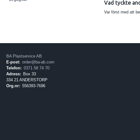
Vad tyckte an
Var först med att b
BA Plastservice AB
E-post:
order@ba-ab.com
Telefon:
0371 58 74 70
Adress:
Box 33
334 21 ANDERSTORP
Org.nr:
556393-7696