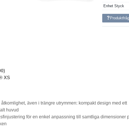
Enhet
Styck
Produktfrå
00)
® XS
 åtkomlighet, även i trängre utrymmen: kompakt design med ett
alt huvud
injustering för en enkel anpassning till samtliga dimensioner 
cken