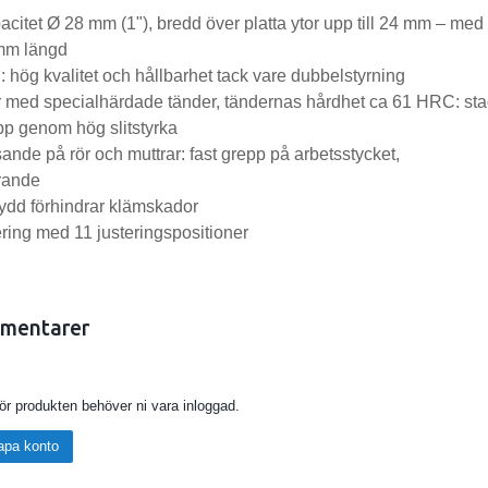
citet Ø 28 mm (1"), bredd över platta ytor upp till 24 mm – med
mm längd
 hög kvalitet och hållbarhet tack vare dubbelstyrning
r med specialhärdade tänder, tändernas hårdhet ca 61 HRC: sta
pp genom hög slitstyrka
ande på rör och muttrar: fast grepp på arbetsstycket,
rande
dd förhindrar klämskador
ring med 11 justeringspositioner
mentarer
för produkten behöver ni vara inloggad.
apa konto