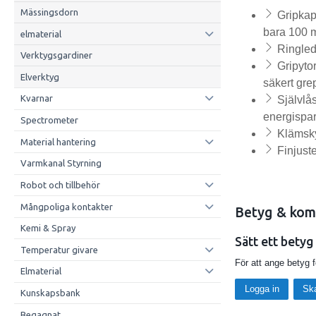
Mässingsdorn
Gripkapa
bara 100 
elmaterial
Ringled:
Verktygsgardiner
Gripyto
Elverktyg
säkert gre
Kvarnar
Självlås
energispa
Spectrometer
Klämsky
Material hantering
Finjuste
Varmkanal Styrning
Robot och tillbehör
Mångpoliga kontakter
Betyg & kom
Kemi & Spray
Sätt ett betyg
Temperatur givare
För att ange betyg 
Elmaterial
Logga in
Sk
Kunskapsbank
Begagnat