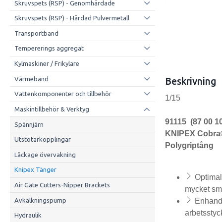
Skruvspets (RSP) - Genomhärdade
Skruvspets (RSP) - Härdad Pulvermetall
Transportband
Tempererings aggregat
Kylmaskiner / Frikylare
Värmeband
Beskrivning
Vattenkomponenter och tillbehör
1/15
Maskintillbehör & Verktyg
91115 (87 00 1
Spännjärn
KNIPEX Cobra
Utstötarkopplingar
Polygriptång
Läckage övervakning
Knipex Tänger
Optimal
Air Gate Cutters-Nipper Brackets
mycket sm
Avkalkningspump
Enhandsf
arbetssty
Hydraulik