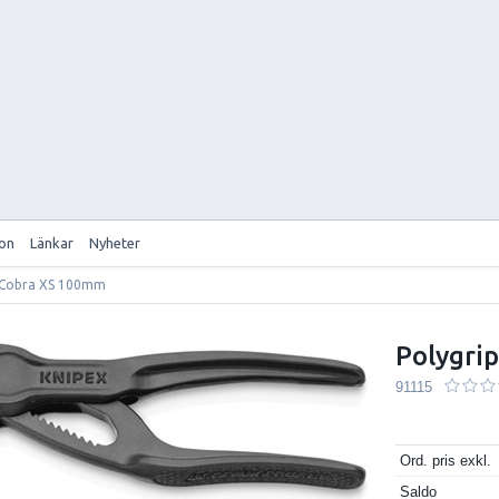
ion
Länkar
Nyheter
 Cobra XS 100mm
Polygri
91115
Ord. pris exkl.
Saldo