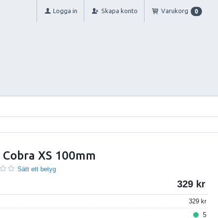
Logga in
Skapa konto
Varukorg
0
p Cobra XS 100mm
Sätt ett betyg
329
329
5