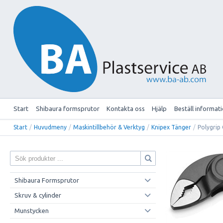
Start
Shibaura formsprutor
Kontakta oss
Hjälp
Beställ informat
Start
/
Huvudmeny
/
Maskintillbehör & Verktyg
/
Knipex Tänger
/
Polygrip
Shibaura Formsprutor
Skruv & cylinder
Munstycken