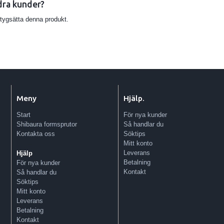
dra kunder?
etygsätta denna produkt.
Meny
Hjälp.
Start
För nya kunder
Shibaura formsprutor
Så handlar du
Kontakta oss
Söktips
Mitt konto
Leverans
Hjälp
Betalning
För nya kunder
Kontakt
Så handlar du
Söktips
Mitt konto
Leverans
Betalning
Kontakt